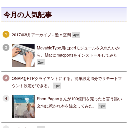
今月の人気記事
1
2017年8月アーカイブ - 遊々空間
4pv
2
MovableType用にperlモジュールを入れたいか
ら、Macにmacportsをインストールしてみた
2pv
3
QNAPをFTPクライアントにする。簡単設定!3分でリモートマ
ウント設定ができる。
1pv
Eben Paganさんが100億円を売ったと言う謳い
4
文句に惹かれ本を注文してみた。
1pv