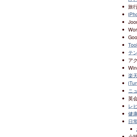
旅
iPh
Joo
Wor
Goo
Tool
テン
ア
Win
楽天 
iTun
ニュ
英
レビ
健康 
日常 
小