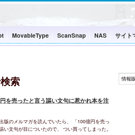
pt
MovableType
ScanSnap
NAS
サイト
で検索
100億円を売ったと言う謳い文句に惹かれ本を注
出版のメルマガを読んでいたら、 「100億円を売っ
謳い文句が目についたので、 つい買ってしまった。