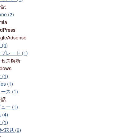
行記
one (2)
mla
dPress
gleAdsense
 (4)
プレート (1)
クセス解析
dows
(1)
es (1)
ース (1)
会話
ュー (1)
(4)
(1)
お花見 (2)
技