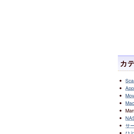
カ
Sca
Appl
Mov
Mac
Mar
NAS
サー
ひと