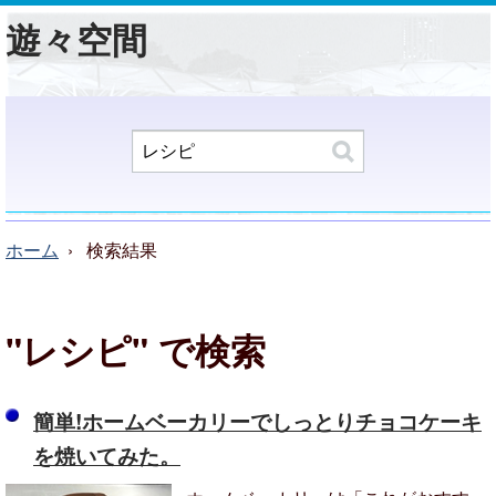
遊々空間
ホーム
検索結果
"レシピ"
で検索
簡単!ホームベーカリーでしっとりチョコケーキ
を焼いてみた。